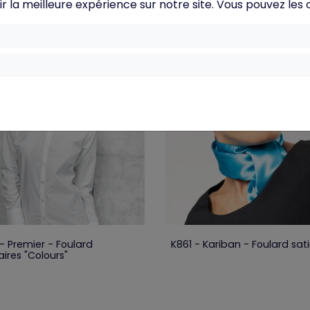
ir la meilleure expérience sur notre site. Vous pouvez les
Recherche
Réinitialiser
- Premier - Foulard
K861 - Kariban - Foulard sat
aires "Colours"