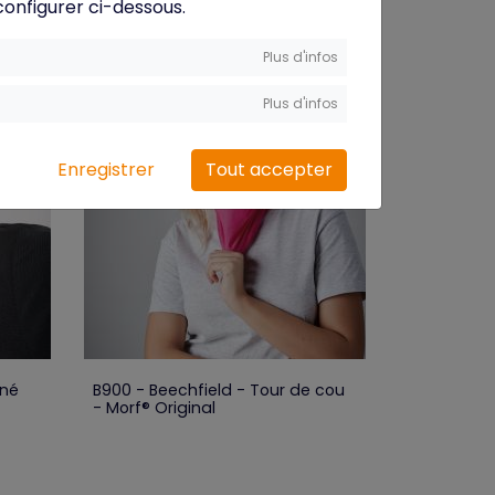
 configurer ci-dessous.
Plus d'infos
Plus d'infos
Enregistrer
Tout accepter
iné
B900 - Beechfield - Tour de cou
- Morf® Original