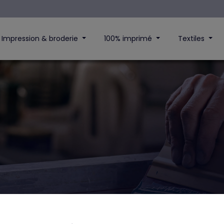
Impression & broderie
100% imprimé
Textiles