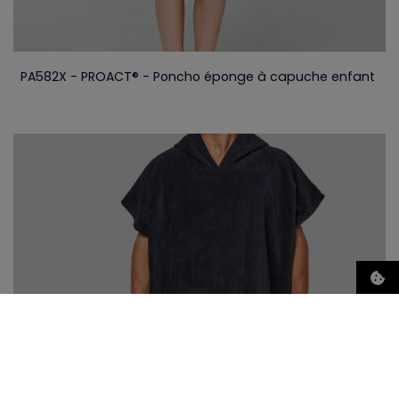
PA582X - PROACT® - Poncho éponge à capuche enfant