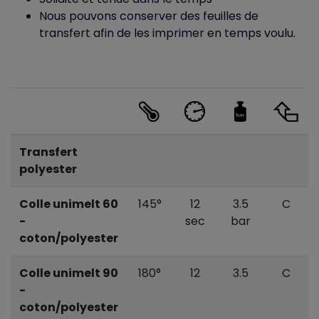
Nous pouvons conserver des feuilles de
transfert afin de les imprimer en temps voulu.
Transfert
polyester
Colle unimelt 60
145°
12
3.5
C
-
sec
bar
coton/polyester
Colle unimelt 90
180°
12
3.5
C
-
coton/polyester