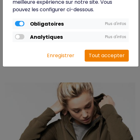
meilleure expérience sur notre site. Vous
pouvez les configurer ci-dessous.
Obligatoires
Plus d'infos
Analytiques
Plus d'infos
Enregistrer
Tout accepter
K491 - Kariban - Sweat-shirt Bio bicolore col rond
manches raglan homme