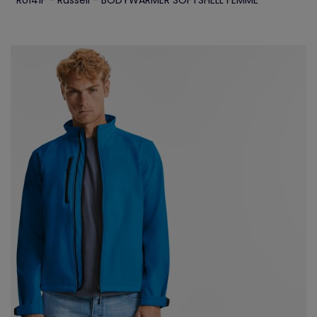
RU141F - Russell - BODYWARMER SOFTSHELL FEMME