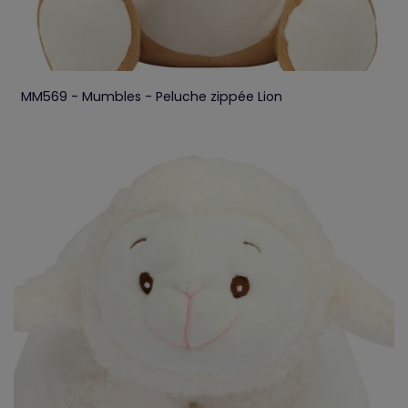
MM569 - Mumbles - Peluche zippée Lion