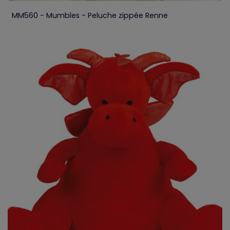
MM560 - Mumbles - Peluche zippée Renne