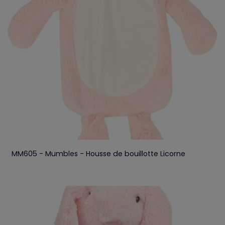
MM605 - Mumbles - Housse de bouillotte Licorne