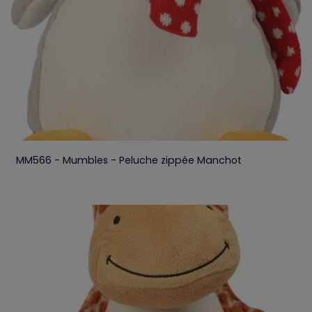
MM566 - Mumbles - Peluche zippée Manchot