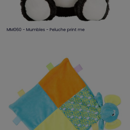
MM060 - Mumbles - Peluche print me