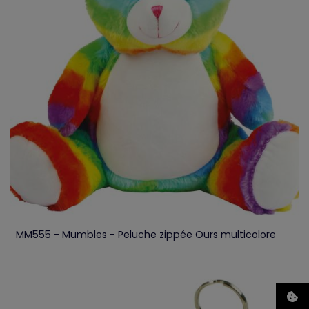
MM555 - Mumbles - Peluche zippée Ours multicolore