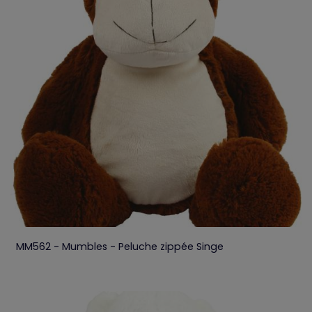
MM562 - Mumbles - Peluche zippée Singe