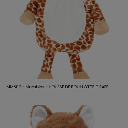
MM607 - Mumbles - HOUSSE DE BOUILLOTTE GIRAFE