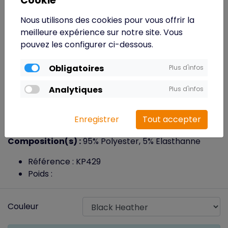
Cookie
K-up - Bandeau multifonction en maille
tricot
Nous utilisons des cookies pour vous offrir la
meilleure expérience sur notre site. Vous
Bandeau multifonction 95% polyester / 5%
pouvez les configurer ci-dessous.
élasthanne. Peut être utilisé en tant que tour de cou,
écharpe, bonnet…
Obligatoires
Plus d'infos
Souple et résistant.
Analytiques
Plus d'infos
Pratique et multifonctions il peut-être utilisé en
tant que bandeau, tour de cou, écharpe ou
Enregistrer
Tout accepter
bonnet.
Composition(s) :
95% Polyester, 5% Elasthanne
Référence : KP429
Poids :
Couleur